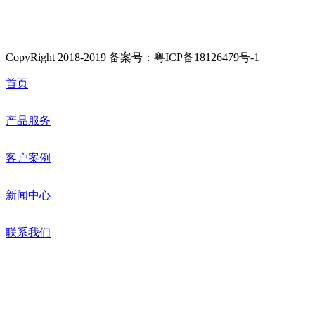
CopyRight 2018-2019 备案号：粤ICP备18126479号-1
首页
产品服务
客户案例
新闻中心
联系我们