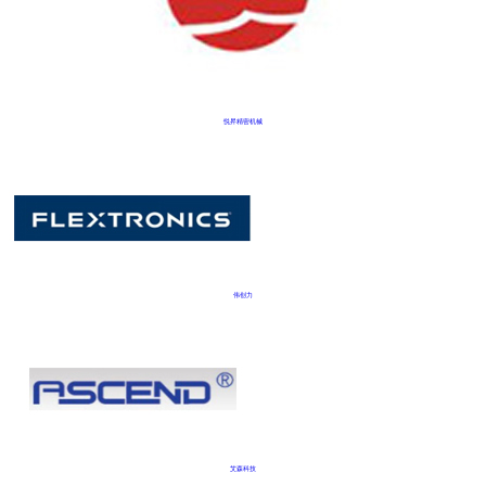
悦昇精密机械
伟创力
艾森科技