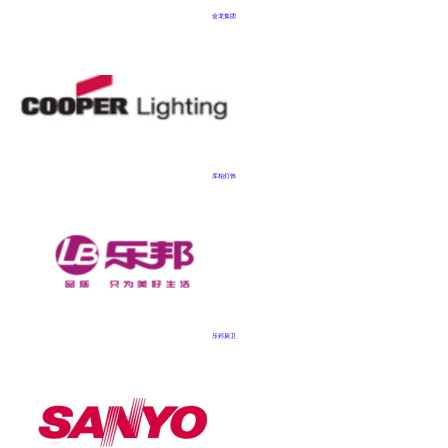
金龙集团
库柏灯饰
乐邦厨卫