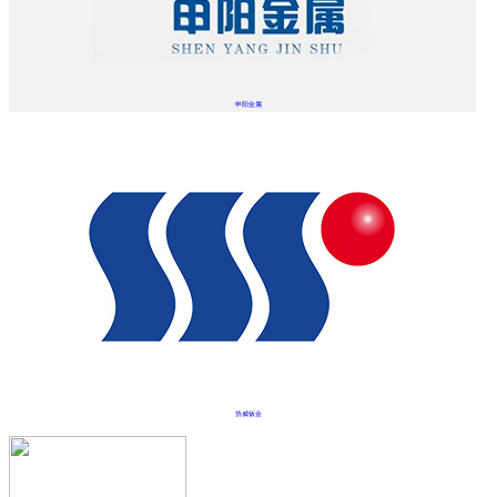
申阳金属
协威钣金